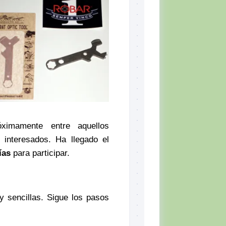
Skill
Set,
por
Tiger
McKee
El
CQB
Momento
del
Combatiente
Lectura
recomendada
ximamente entre aquellos
Defensa
 interesados. Ha llegado el
Personal
ías
para participar.
Ejercicios
Situación
Táctica
y sencillas. Sigue los pasos
Topografía