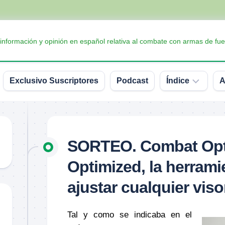
 información y opinión en español relativa al combate con armas de fue
Exclusivo Suscriptores
Podcast
Índice
A
Accesorios
Armas
SORTEO. Combat Opt
Balística
Optimized, la herrami
Conceptos
y
ajustar cualquier viso
definiciones
Interesante
Tal y como se indicaba en el