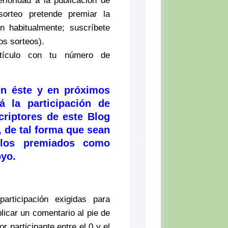
rioridad a la publicación de
sorteo pretende premiar la
n habitualmente; suscríbete
os sorteos).
tículo con tu número de
en éste y en próximos
á la participación de
criptores de este Blog
, de tal forma que sean
s los premiados como
oyo.
rticipación exigidas para
blicar un comentario al pie de
 participante entre el 0 y el