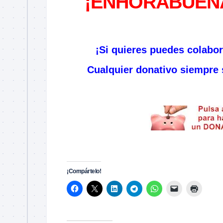
¡ENHORABUENA,
–
¡Si quieres puedes colabo
Cualquier donativo siempre s
–
–
¡Compártelo!