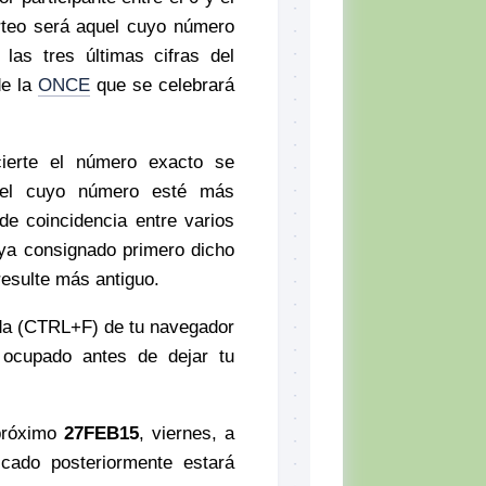
rteo será aquel cuyo número
las tres últimas cifras del
de la
ONCE
que se celebrará
cierte el número exacto se
quel cuyo número esté más
de coincidencia entre varios
aya consignado primero dicho
resulte más antiguo.
ueda (CTRL+F) de tu navegador
ocupado antes de dejar tu
 próximo
27FEB15
, viernes, a
icado posteriormente estará