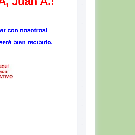
 Juan A.!
rar con nosotros!
erá bien recibido.