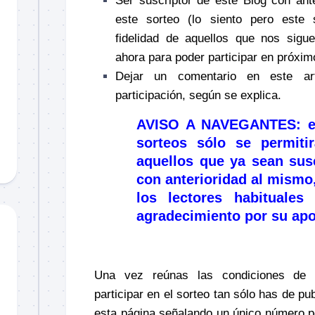
Ser suscriptor de este Blog con ante
este sorteo (lo siento pero este 
fidelidad de aquellos que nos sigue
ahora para poder participar en próxim
Dejar un comentario en este ar
participación, según se explica.
AVISO A NAVEGANTES
: 
sorteos sólo se permitir
aquellos que ya sean sus
con anterioridad al mismo
los lectores habituale
agradecimiento por su ap
–
Una vez reúnas las condiciones de pa
participar en el sorteo tan sólo has de pu
esta página señalando un único número por