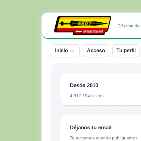
Saltar
al
Difusión de
contenido
Inicio
Acceso
Tu perfil
Sobre
nosotros
Desde 2010
Contacto
4.917.194 visitas
Donativos
Déjanos tu email
Te avisamos cuando publiquemos