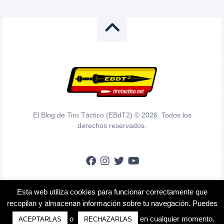
El Blog de Tiro Táctico (EBdT2) © 2026. Todos los
derechos reservados.
Esta web utiliza cookies para funcionar correctamente que
En calidad de Afiliado de Amazon, obtengo ingresos por las compras
recopilan y almacenan información sobre tu navegación. Puedes
adscritas que cumplen los requisitos aplicables.
o
en cualquier momento.
ACEPTARLAS
RECHAZARLAS
Aviso Legal