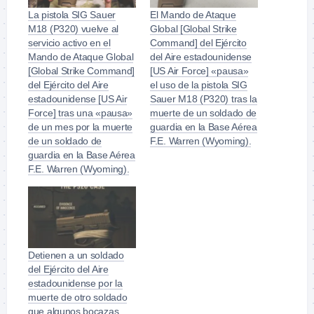
La pistola SIG Sauer
El Mando de Ataque
M18 (P320) vuelve al
Global [Global Strike
servicio activo en el
Command] del Ejército
Mando de Ataque Global
del Aire estadounidense
[Global Strike Command]
[US Air Force] «pausa»
del Ejército del Aire
el uso de la pistola SIG
estadounidense [US Air
Sauer M18 (P320) tras la
Force] tras una «pausa»
muerte de un soldado de
de un mes por la muerte
guardia en la Base Aérea
de un soldado de
F.E. Warren (Wyoming).
guardia en la Base Aérea
F.E. Warren (Wyoming).
Detienen a un soldado
del Ejército del Aire
estadounidense por la
muerte de otro soldado
que algunos bocazas