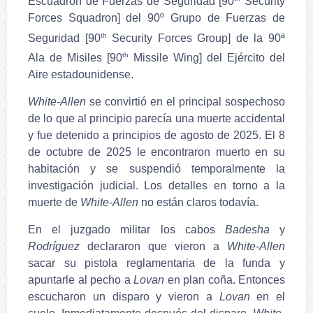
Escuadrón de Fuerzas de Seguridad [90
Security
Forces Squadron] del 90º Grupo de Fuerzas de
th
Seguridad [90
Security Forces Group] de la 90ª
th
Ala de Misiles [90
Missile Wing] del Ejército del
Aire estadounidense.
White-Allen
se convirtió en el principal sospechoso
de lo que al principio parecía una muerte accidental
y fue detenido a principios de agosto de 2025. El 8
de octubre de 2025 le encontraron muerto en su
habitación y se suspendió temporalmente la
investigación judicial. Los detalles en torno a la
muerte de
White-Allen
no están claros todavía.
En el juzgado militar los cabos
Badesha
y
Rodríguez
declararon que vieron a
White-Allen
sacar su pistola reglamentaria de la funda y
apuntarle al pecho a
Lovan
en plan coña. Entonces
escucharon un disparo y vieron a
Lovan
en el