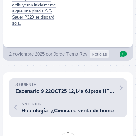
atribuyeron inicialmente
a que una pistola SIG
Sauer P320 se disparó
sola.
2 noviembre 2025
por
Jorge Tierno Rey
Noticias
0
SIGUIENTE
Escenario 9 22OCT25 12,14s 61ptos HF 5.0247
ANTERIOR
Hoplología: ¿Ciencia o venta de humo? Cómo un término exótico vende humo a quien se deja.