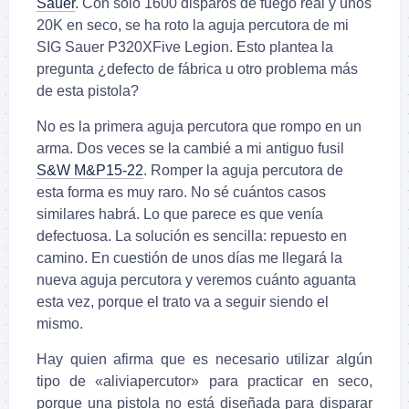
Sauer
. Con solo 1600 disparos de fuego real y unos
20K en seco, se ha roto la aguja percutora de mi
SIG Sauer P320XFive Legion. Esto plantea la
pregunta ¿defecto de fábrica u otro problema más
de esta pistola?
No es la primera aguja percutora que rompo en un
arma. Dos veces se la cambié a mi antiguo fusil
S&W M&P15-22
.
Romper la aguja percutora de
esta forma es muy raro. No sé cuántos casos
similares habrá. Lo que parece es que venía
defectuosa. La solución es sencilla: repuesto en
camino. En cuestión de unos días me llegará la
nueva aguja percutora y veremos cuánto aguanta
esta vez, porque el trato va a seguir siendo el
mismo.
Hay quien afirma que es necesario utilizar algún
tipo de «aliviapercutor» para practicar en seco,
porque una pistola no está diseñada para disparar