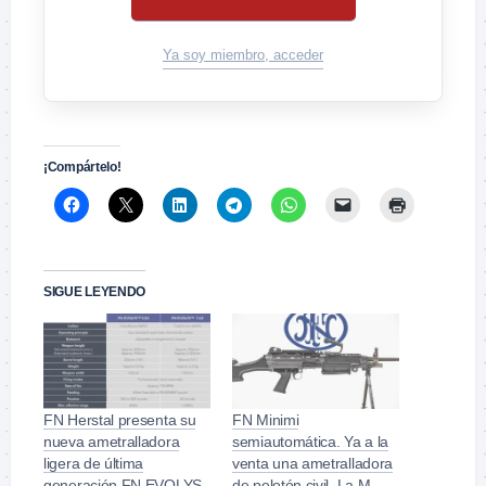
Ya soy miembro, acceder
¡Compártelo!
SIGUE LEYENDO
FN Herstal presenta su
FN Minimi
nueva ametralladora
semiautomática. Ya a la
ligera de última
venta una ametralladora
generación FN EVOLYS.
de pelotón civil. La M-