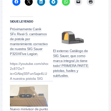
SIGUE LEYENDO
Próximamente Canik
SFx Rival-S: cambiamos
de pistola por
mantenimiento correctivo
de nuestra SIG Sauer
El extenso Catálogo de
P320XFive Legion.
SIG Sauer, que como
marca integral ¡lo tiene
https://youtube.com/shorts/WSQR-
todo! PRIMERA PARTE:
2c87Oo?
pistolas, fusiles y
is=GAbqS5FunSaje4LU
subfusiles.
A nuestra pistola SIG
Sauer P320XFive
Legion se le ha rajado
la corredera con algo
más de 26.000 disparos
a sus espaldas. No es
ningún drama
Nuevo minivisor de punto