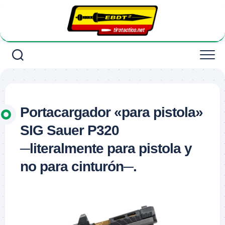
Saltar
al
contenido
Portacargador «para pistola»
SIG Sauer P320
─literalmente para pistola y
no para cinturón─.