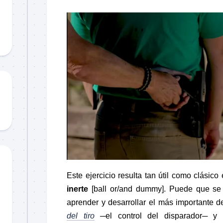
Material
didáctico
Sorteos
TCCC
TTPs
Este ejercicio resulta tan útil como clásico 
inerte
[ball or/and dummy]. Puede que se t
aprender y desarrollar el más importante d
del tiro
─el control del disparador─ y e