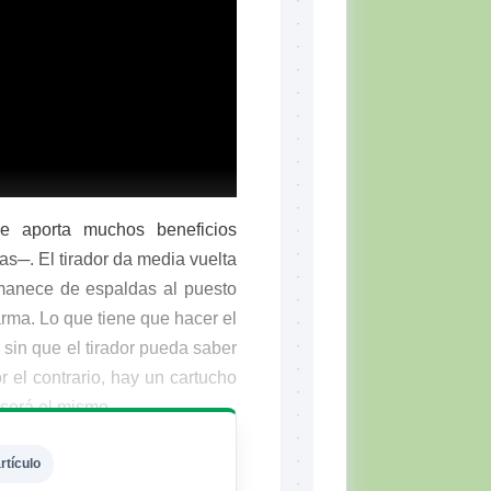
ue aporta muchos beneficios
as─. El tirador da media vuelta
manece de espaldas al puesto
rma. Lo que tiene que hacer el
 sin que el tirador pueda saber
r el contrario, hay un cartucho
 será el mismo─.
rtículo