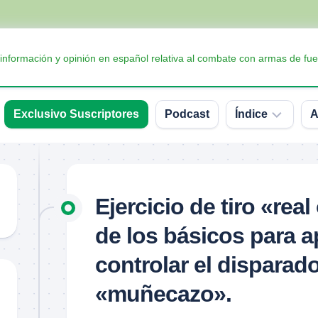
 información y opinión en español relativa al combate con armas de fue
Exclusivo Suscriptores
Podcast
Índice
A
Accesorios
Armas
Ejercicio de tiro «real
Balística
de los básicos para a
Conceptos
y
controlar el disparador
definiciones
«muñecazo».
Interesante