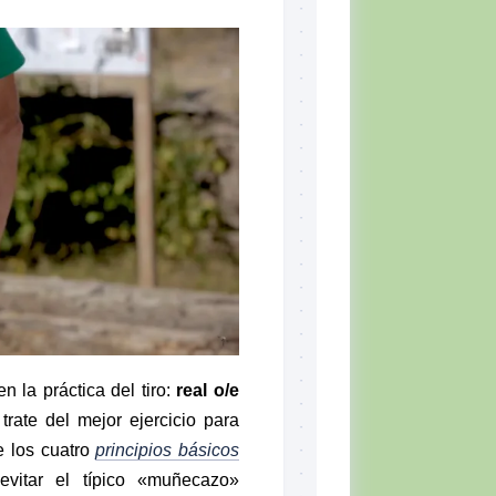
Skill
Set,
por
Tiger
McKee
El
CQB
Momento
del
Combatiente
Lectura
recomendada
Defensa
Personal
Ejercicios
en la práctica del tiro:
real o/e
Situación
rate del mejor ejercicio para
Táctica
e los cuatro
principios básicos
Topografía
vitar el típico «muñecazo»