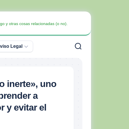
go y otras cosas relacionadas (o no).
viso Legal
Política
de
Privacidad
Armas
 o inerte», uno
no
Política
Blindaje
letales
prender a
de
Cookies
 y evitar el