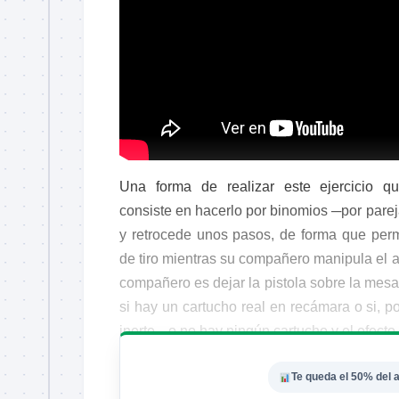
Una forma de realizar este ejercicio q
consiste en hacerlo por binomios ─por parej
y retrocede unos pasos, de forma que per
de tiro mientras su compañero manipula el a
compañero es dejar la pistola sobre la mesa
si hay un cartucho real en recámara o si, po
inerte ─o no hay ningún cartucho y el efecto
Te queda el 50% del a