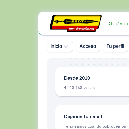
Saltar
al
Difusión de
contenido
Inicio
Acceso
Tu perfil
Sobre
nosotros
Desde 2010
Contacto
4.918.158 visitas
Donativos
Déjanos tu email
Te avisamos cuando publiquemos