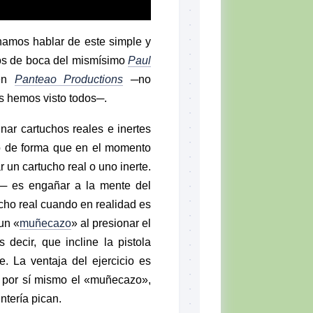
hamos hablar de este simple y
ños de boca del mismísimo
Paul
 en
Panteao Productions
─no
os hemos visto todos─.
inar cartuchos reales e inertes
ro de forma que en el momento
r un cartucho real o uno inerte.
─ es engañar a la mente del
ucho real cuando en realidad es
un «
muñecazo
» al presionar el
decir, que incline la pistola
e. La ventaja del ejercicio es
r por sí mismo el «muñecazo»,
tería pican.