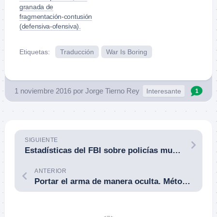
granada de
fragmentación-contusión
(defensiva-ofensiva).
Etiquetas:
Traducción
War Is Boring
1 noviembre 2016
por
Jorge Tierno Rey
Interesante
1
SIGUIENTE
Estadísticas del FBI sobre policías muertos y agredidos en acto de servicio en 2015. The Tactical Wire. 20OCT16.
ANTERIOR
Portar el arma de manera oculta. Métodos empleados. Por Juan I. Carrión.