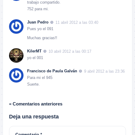
trabajo compartido.
752 para mi.
Juan Pedro
11 abril 2012 a las 03:40
Pues yo el 091
Muchas gracias!!
KilerMT
10 abril 2012 a las 00:17
yo el 001
Francisco de Paula Galván
9 abril 2012 a las 23:36
Para mi el 945
Suerte.
« Comentarios anteriores
Deja una respuesta
Comentario
*