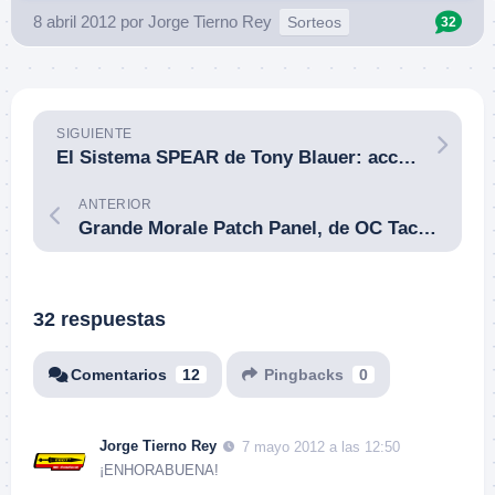
8 abril 2012
por
Jorge Tierno Rey
Sorteos
32
SIGUIENTE
El Sistema SPEAR de Tony Blauer: acción frente a reacción y el estremecimiento [flinch].
ANTERIOR
Grande Morale Patch Panel, de OC Tactical, una buena forma de organizar y exponer todos esos parches con velcro.
32 respuestas
Comentarios
12
Pingbacks
0
Jorge Tierno Rey
7 mayo 2012 a las 12:50
¡ENHORABUENA!