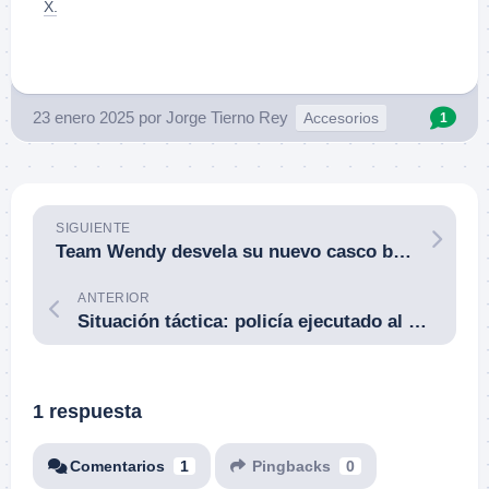
X.
23 enero 2025
por
Jorge Tierno Rey
Accesorios
1
SIGUIENTE
Team Wendy desvela su nuevo casco blindado RIFLETECH que ofrece protección frente a proyectiles de fusil.
ANTERIOR
Situación táctica: policía ejecutado al parar un coche. Luna, Nuevo México (EE.UU.). 4 de febrero de 2021.
1 respuesta
Comentarios
1
Pingbacks
0