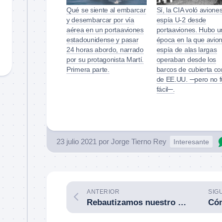
Qué se siente al embarcar
Sí, la CIA voló avione
y desembarcar por vía
espía U-2 desde
aérea en un portaaviones
portaaviones. Hubo u
estadounidense y pasar
época en la que avio
24 horas abordo, narrado
espía de alas largas
por su protagonista Martí.
operaban desde los
Primera parte.
barcos de cubierta co
de EE.UU. ─pero no 
fácil─.
23 julio 2021
por
Jorge Tierno Rey
Interesante
ANTERIOR
SIG
Rebautizamos nuestro Grupo de Telegram. Aquí tienes las condiciones para unirte y empezar a compartir.