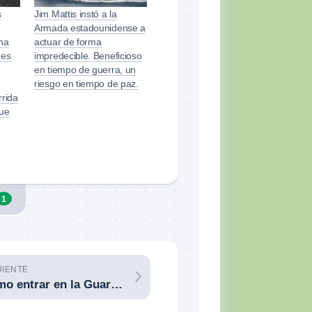
s
Jim Mattis instó a la
Armada estadounidense a
na
actuar de forma
nes
impredecible. Beneficioso
en tiempo de guerra, un
riesgo en tiempo de paz.
rrida
fue
1
UIENTE
Cómo entrar en la Guardia Civil.