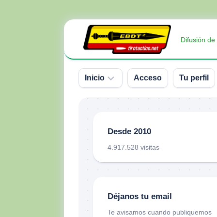
Saltar
al
Difusión de
contenido
Inicio
Acceso
Tu perfil
Sobre
nosotros
Desde 2010
Contacto
4.917.528 visitas
Donativos
Déjanos tu email
Te avisamos cuando publiquemos