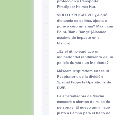
protección y transporte:
FirstSpear Helmet Hut.
VÍDEO EXPLICATIVO. ¿A qué
distancia se colima, ajusta o
pone a cero un arma? Maximum
Point-Blank Range [Alcance
máximo de impacto en el
blanco].
¿Es el ritmo cardíaco un
indicador del rendimiento de un
policía durante un incidente?
Máscara respiradora «Assault
Respirator», de la división
Special Projects Operations de
DWE.
La ametralladora de Maxim
masacró a cientos de miles de
personas. El nuevo arma llegó
justo a tiempo para el baño de