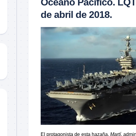
Océano Pacífico. LQT
Material
didáctico
de abril de 2018.
Sorteos
TCCC
TTPs
El protagonista de esta hazaña,
Martí
, admin