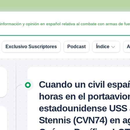
 información y opinión en español relativa al combate con armas de fue
Exclusivo Suscriptores
Podcast
Índice
A
Accesorios
Armas
Cuando un civil espa
Balística
horas en el portaavio
Conceptos
y
estadounidense USS 
definiciones
Stennis (CVN74) en a
Interesante