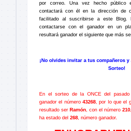
por correo
. Una vez hecho público 
contactará con él en la dirección de 
facilitado al suscribirse a este
Blog
.
contactarse con el ganador en un pla
resultará ganador el siguiente que más s
–
¡No olvides invitar a tus compañeros y 
Sorteo!
–
En el sorteo de la ONCE del pasado
ganador el número
43268
, por lo que e
resultado ser
Ramón
, con el número
210
ha estado del
268
, número ganador.