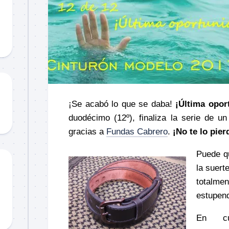
Material
didáctico
Sorteos
TCCC
TTPs
¡Se acabó lo que se daba!
¡Última opor
duodécimo (12º), finaliza la serie de u
gracias a
Fundas Cabrero
.
¡No te lo pier
Puede qu
la suert
totalmen
estupen
En cua