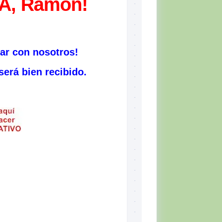
, Ramón!
rar con nosotros!
erá bien recibido.