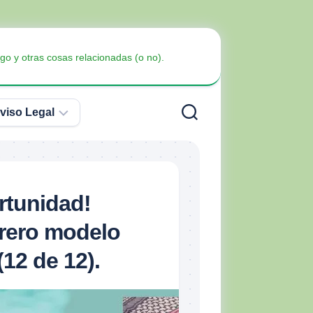
go y otras cosas relacionadas (o no).
viso Legal
Política
de
Privacidad
Armas
rtunidad!
no
Política
Blindaje
letales
rero modelo
de
Cookies
(12 de 12).