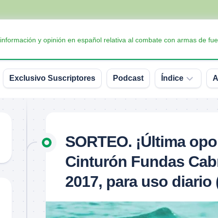
 información y opinión en español relativa al combate con armas de fue
Exclusivo Suscriptores
Podcast
Índice
A
Accesorios
Armas
SORTEO. ¡Última opo
Balística
Cinturón Fundas Cab
Conceptos
y
2017, para uso diario 
definiciones
Interesante