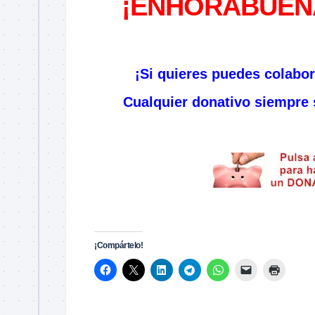
¡ENHORABUENA
–
¡Si quieres puedes colabo
Cualquier donativo siempre s
–
–
¡Compártelo!