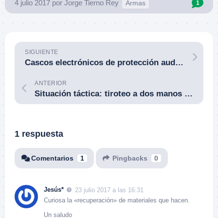
4 julio 2017
por
Jorge Tierno Rey
Armas
1
SIGUIENTE
Cascos electrónicos de protección auditiva Honeywell Howard Leight™ Impact Sport®, una buena relación calidad-precio.
ANTERIOR
Situación táctica: tiroteo a dos manos desde un autobús entre un sospechoso de robo a mano armada y la policía. Dundalk, Maryland (EE.UU.).
1 respuesta
Comentarios
1
Pingbacks
0
Jesús*
23 julio 2017 a las 16:31
Curiosa la «recuperación» de materiales que hacen.
Un saludo