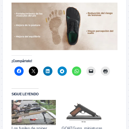
¡Compártelo!
SIGUE LEYENDO
Los fusiles de sniper
GOATGuns, miniaturas