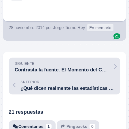
28 noviembre 2014
por
Jorge Tierno Rey
En memoria
21
SIGUIENTE
Contrasta la fuente. El Momento del Combatiente con Armas de Fuego. Larry Vickers. 29NOV14.
ANTERIOR
¿Qué dicen realmente las estadísticas del FBI sobre los enfrentamientos armados? Por Claude Werner.
21 respuestas
Comentarios
1
Pingbacks
0