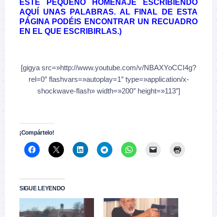
ESTE PEQUEÑO HOMENAJE ESCRIBIENDO
AQUÍ UNAS PALABRAS. AL FINAL DE ESTA
PÁGINA PODÉIS ENCONTRAR UN RECUADRO
EN EL QUE ESCRIBIRLAS.)
–
[gigya src=»http://www.youtube.com/v/NBAXYoCCI4g?
rel=0″ flashvars=»autoplay=1″ type=»application/x-
shockwave-flash» width=»200″ height=»113″]
–
¡Compártelo!
SIGUE LEYENDO