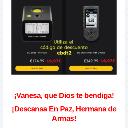
–
¡Vanesa, que Dios te bendiga!
¡Descansa En Paz, Hermana de
Armas!