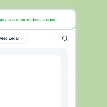
go y otras cosas relacionadas (o no).
viso Legal
Política
de
Privacidad
Armas
no
Política
Blindaje
letales
de
Cookies