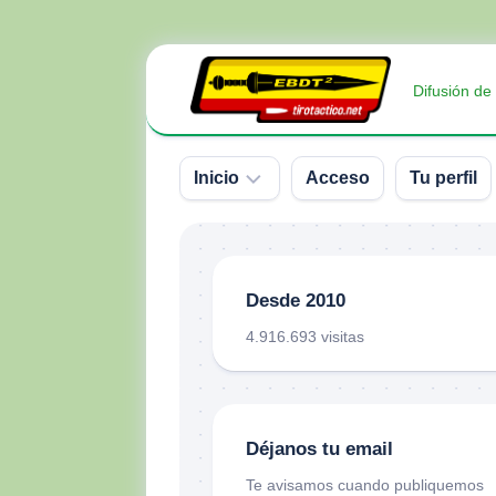
Saltar
al
Difusión de
contenido
Inicio
Acceso
Tu perfil
Sobre
nosotros
Desde 2010
Contacto
4.916.693 visitas
Donativos
Déjanos tu email
Te avisamos cuando publiquemos