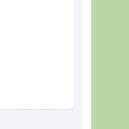
Skill
Set,
por
Tiger
McKee
El
CQB
Momento
del
Combatiente
Lectura
recomendada
Defensa
Personal
Ejercicios
Situación
Táctica
Topografía