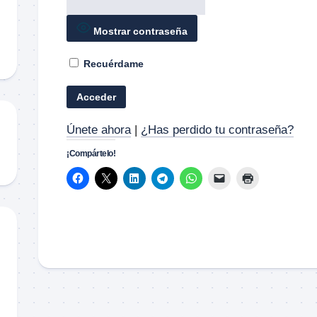
Material
didáctico
Mostrar contraseña
Sorteos
Recuérdame
TCCC
TTPs
Únete ahora
|
¿Has perdido tu contraseña?
¡Compártelo!