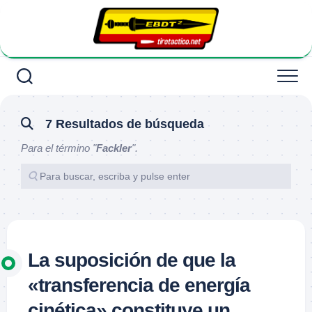
Saltar
al
contenido
7 Resultados de búsqueda
Para el término "
Fackler
".
La suposición de que la
«transferencia de energía
cinética» constituye un